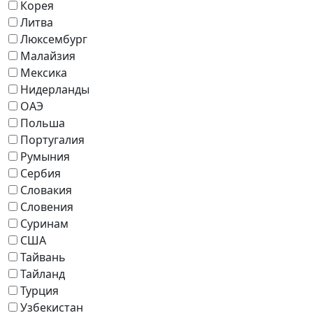
Корея
Литва
Люксембург
Малайзия
Мексика
Нидерланды
ОАЭ
Польша
Португалия
Румыния
Сербия
Словакия
Словения
Суринам
США
Тайвань
Тайланд
Турция
Узбекистан