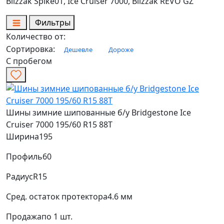
Blizzak Spike01, Ice Cruiser 7000, Blizzak REVO GZ
Фильтры
Количество от:
Сортировка:
Дешевле
Дороже
С пробегом
Шины зимние шипованные б/у Bridgestone Ice
Cruiser 7000 195/60 R15 88T
Ширина
195
Профиль
60
Радиус
R15
Сред. остаток протектора
4.6 мм
Продажа
по 1 шт.