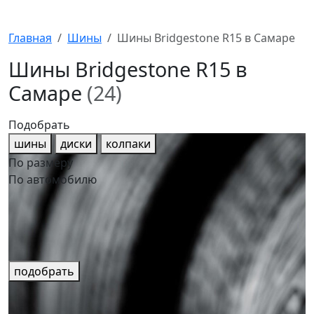
Главная
Шины
Шины Bridgestone R15 в Самаре
Шины Bridgestone R15 в
Самаре
(24)
Подобрать
шины
диски
колпаки
По размеру
По автомобилю
подобрать