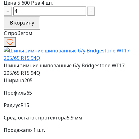
Цена 5 600 ₽ за 4 шт.
−
+
В корзину
С пробегом
Шины зимние шипованные б/у Bridgestone WT17
205/65 R15 94Q
Ширина
205
Профиль
65
Радиус
R15
Сред. остаток протектора
5.9 мм
Продажа
по 1 шт.