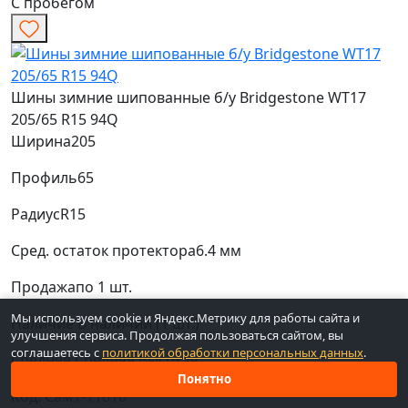
С пробегом
Шины зимние шипованные б/у Bridgestone WT17
205/65 R15 94Q
Ширина
205
Профиль
65
Радиус
R15
Сред. остаток протектора
6.4 мм
Продажа
по 1 шт.
Мы используем cookie и Яндекс.Метрику для работы сайта и
Наличие
В наличии (1 шт.)
улучшения сервиса. Продолжая пользоваться сайтом, вы
соглашаетесь с
политикой обработки персональных данных
.
Средняя
Средняя
Высокая
Понятно
Код: Сам1-11810