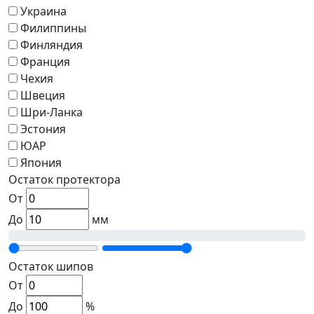
Украина
Филиппины
Финляндия
Франция
Чехия
Швеция
Шри-Ланка
Эстония
ЮАР
Япония
Остаток протектора
От
До
мм
Остаток шипов
От
До
%