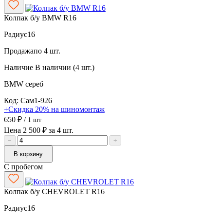
Колпак б/у BMW R16
Радиус
16
Продажа
по 4 шт.
Наличие
В наличии (4 шт.)
BMW
сереб
Код: Сам1-926
+Скидка 20% на шиномонтаж
650 ₽
/ 1 шт
Цена 2 500 ₽ за 4 шт.
−
+
В корзину
С пробегом
Колпак б/у CHEVROLET R16
Радиус
16