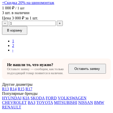
+Скидка 20% на шиномонтаж
1 000 ₽
/ 1 шт
3 шт. в наличии
Цена 3 000 ₽ за 1 шт.
−
+
В корзину
1
2
›
Не нашли то, что нужно?
Оставить заявку
Оставьте заявку — сообщим, как только
подходящий товар появится в наличии.
Другие диаметры
R13
R14
R15
R17
Популярные бренды
HYUNDAI
KIA
SKODA
FORD
VOLKSWAGEN
CHEVROLET
ВАЗ
TOYOTA
MITSUBISHI
NISSAN
BMW
RENAULT