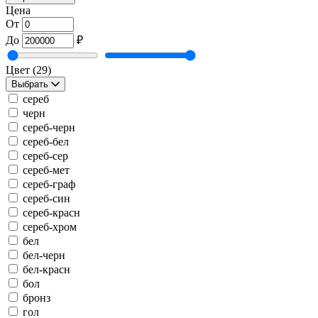
Цена
От
До
₽
Цвет
(29)
Выбрать
сереб
черн
сереб-черн
сереб-бел
сереб-сер
сереб-мет
сереб-граф
сереб-син
сереб-красн
сереб-хром
бел
бел-черн
бел-красн
бол
бронз
гол