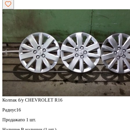
Колпак б/у CHEVROLET R16
Радиус
16
Продажа
по 1 шт.
Наличие
В наличии (1 шт.)