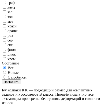
граф
желт
зел
зол
мет
красн
оранж
роз
сер
син
фиол
цинк
хром
Состояние
Все
Новые
С пробегом
Применить
Б/у колпаки R16 — подходящий размер для компактных
седанов и кроссоверов B-класса. Продаём поштучно, все
экземпляры проверены: без трещин, деформаций и сильного
износа.