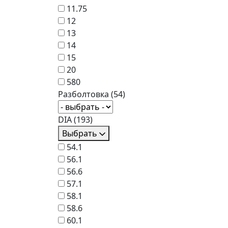
11.75
12
13
14
15
20
580
Разболтовка
(54)
DIA
(193)
Выбрать
54.1
56.1
56.6
57.1
58.1
58.6
60.1