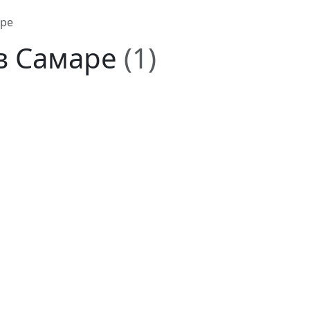
аре
 в Самаре
(1)