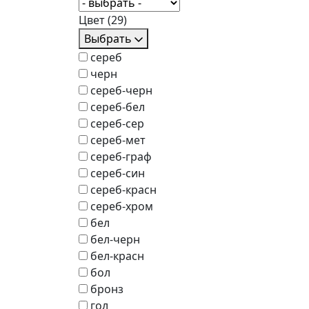
Цвет
(29)
Выбрать
сереб
черн
сереб-черн
сереб-бел
сереб-сер
сереб-мет
сереб-граф
сереб-син
сереб-красн
сереб-хром
бел
бел-черн
бел-красн
бол
бронз
гол