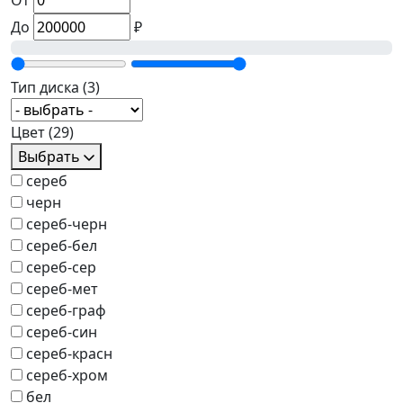
От
До
₽
Тип диска
(3)
Цвет
(29)
Выбрать
сереб
черн
сереб-черн
сереб-бел
сереб-сер
сереб-мет
сереб-граф
сереб-син
сереб-красн
сереб-хром
бел