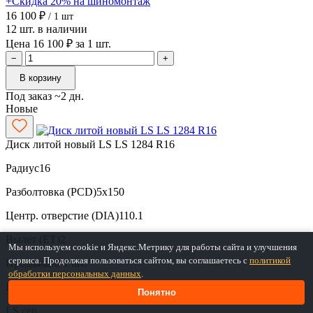
+Скидка 20% на шиномонтаж
16 100 ₽
/ 1 шт
12 шт. в наличии
Цена 16 100 ₽ за 1 шт.
−
+
В корзину
Под заказ ~2 дн.
Новые
Диск литой новый LS LS 1284 R16
Радиус
16
Разболтовка (PCD)
5x150
Центр. отверстие (DIA)
110.1
Вылет (ET)
2
Мы используем cookie и Яндекс.Метрику для работы сайта и улучшения
сервиса. Продолжая пользоваться сайтом, вы соглашаетесь с
политикой
Продажа
по 1 шт.
обработки персональных данных
.
Наличие
6 шт. (через 2-3 дн.)
Понятно
LS
сер