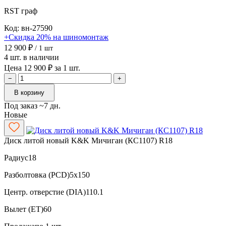
RST
граф
Код: вн-27590
+Скидка 20% на шиномонтаж
12 900 ₽
/ 1 шт
4 шт. в наличии
Цена 12 900 ₽ за 1 шт.
−
+
В корзину
Под заказ ~7 дн.
Новые
Диск литой новый K&K Мичиган (КС1107) R18
Радиус
18
Разболтовка (PCD)
5x150
Центр. отверстие (DIA)
110.1
Вылет (ET)
60