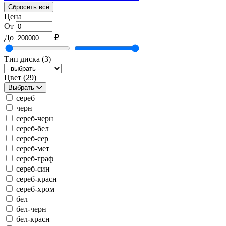
Сбросить всё
Цена
От
До
₽
Тип диска
(3)
Цвет
(29)
Выбрать
сереб
черн
сереб-черн
сереб-бел
сереб-сер
сереб-мет
сереб-граф
сереб-син
сереб-красн
сереб-хром
бел
бел-черн
бел-красн