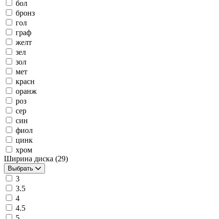
бол
бронз
гол
граф
желт
зел
зол
мет
красн
оранж
роз
сер
син
фиол
цинк
хром
Ширина диска
(29)
Выбрать
3
3.5
4
4.5
5