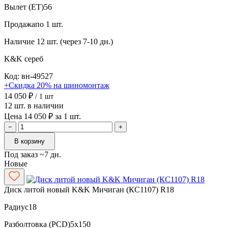
Вылет (ET)
56
Продажа
по 1 шт.
Наличие
12 шт. (через 7-10 дн.)
K&K
сереб
Код: вн-49527
+Скидка 20% на шиномонтаж
14 050 ₽
/ 1 шт
12 шт. в наличии
Цена 14 050 ₽ за 1 шт.
−
+
В корзину
Под заказ ~7 дн.
Новые
Диск литой новый K&K Мичиган (КС1107) R18
Радиус
18
Разболтовка (PCD)
5x150