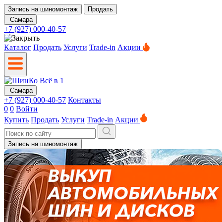
Запись на шиномонтаж
Продать
Самара
+7 (927) 000-40-57
Каталог
Продать
Услуги
Trade-in
Акции
Самара
+7 (927) 000-40-57
Контакты
0
0
Войти
Купить
Продать
Услуги
Trade-in
Акции
Запись на шиномонтаж