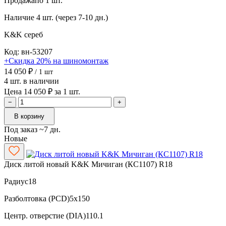
Продажа
по 1 шт.
Наличие
4 шт. (через 7-10 дн.)
K&K
сереб
Код: вн-53207
+Скидка 20% на шиномонтаж
14 050 ₽
/ 1 шт
4 шт. в наличии
Цена 14 050 ₽ за 1 шт.
−
+
В корзину
Под заказ ~7 дн.
Новые
Диск литой новый K&K Мичиган (КС1107) R18
Радиус
18
Разболтовка (PCD)
5x150
Центр. отверстие (DIA)
110.1