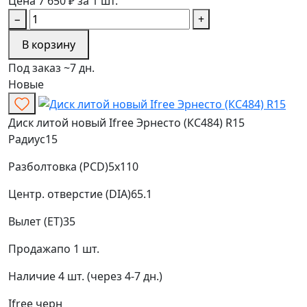
Цена 7 650 ₽ за 1 шт.
−
+
В корзину
Под заказ ~7 дн.
Новые
Диск литой новый Ifree Эрнесто (КС484) R15
Радиус
15
Разболтовка (PCD)
5x110
Центр. отверстие (DIA)
65.1
Вылет (ET)
35
Продажа
по 1 шт.
Наличие
4 шт. (через 4-7 дн.)
Ifree
черн