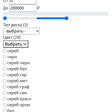
От
До
₽
Тип диска
(3)
Цвет
(29)
Выбрать
сереб
черн
сереб-черн
сереб-бел
сереб-сер
сереб-мет
сереб-граф
сереб-син
сереб-красн
сереб-хром
бел