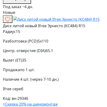
Под заказ ~4 дн.
Новые
Диск литой новый Ifree Эрнесто (КС484) R15
Радиус
15
Разболтовка (PCD)
5x110
Центр. отверстие (DIA)
65.1
Вылет (ET)
35
Продажа
по 1 шт.
Наличие
4 шт. (через 7-10 дн.)
Ifree
сереб
Код: вн-29346
+Скидка 20% на шиномонтаж