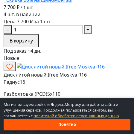
+Скидка 20% на шиномонтаж
7 700 ₽
/ 1 шт
4 шт. в наличии
Цена 7 700 ₽ за 1 шт.
−
+
В корзину
Под заказ ~4 дн.
Новые
Диск литой новый Ifree Moskva R16
Радиус
16
Разболтовка (PCD)
5x110
Мы используем cookie и Яндекс.Метрику для работы сайта и
Центр. отверстие (DIA)
65.1
улучшения сервиса. Продолжая пользоваться сайтом, вы
соглашаетесь с
политикой обработки персональных данных
.
Вылет (ET)
37
Понятно
Продажа
по 1 шт.