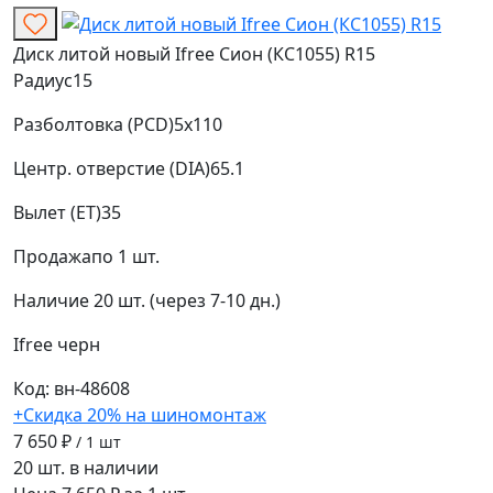
Диск литой новый Ifree Сион (КС1055) R15
Радиус
15
Разболтовка (PCD)
5x110
Центр. отверстие (DIA)
65.1
Вылет (ET)
35
Продажа
по 1 шт.
Наличие
20 шт. (через 7-10 дн.)
Ifree
черн
Код: вн-48608
+Скидка 20% на шиномонтаж
7 650 ₽
/ 1 шт
20 шт. в наличии