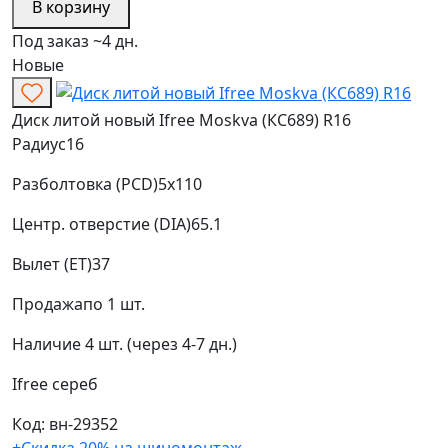
В корзину
Под заказ ~4 дн.
Новые
Диск литой новый Ifree Moskva (КС689) R16
Радиус
16
Разболтовка (PCD)
5x110
Центр. отверстие (DIA)
65.1
Вылет (ET)
37
Продажа
по 1 шт.
Наличие
4 шт. (через 4-7 дн.)
Ifree
сереб
Код: вн-29352