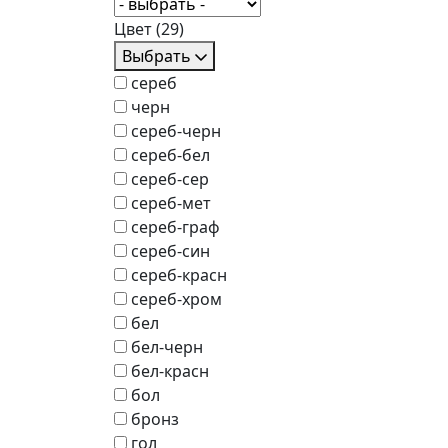
Цвет
(29)
Выбрать
сереб
черн
сереб-черн
сереб-бел
сереб-сер
сереб-мет
сереб-граф
сереб-син
сереб-красн
сереб-хром
бел
бел-черн
бел-красн
бол
бронз
гол