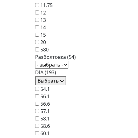
11.75
12
13
14
15
20
580
Разболтовка
(54)
DIA
(193)
Выбрать
54.1
56.1
56.6
57.1
58.1
58.6
60.1