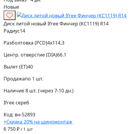
Новые
Диск литой новый Ifree Финчер (КС1119) R14
Радиус
14
Разболтовка (PCD)
4x114,3
Центр. отверстие (DIA)
66.1
Вылет (ET)
40
Продажа
по 1 шт.
Наличие
8 шт. (через 7-10 дн.)
Ifree
сереб
Код: вн-52893
+Скидка 20% на шиномонтаж
6 750 ₽
/ 1 шт