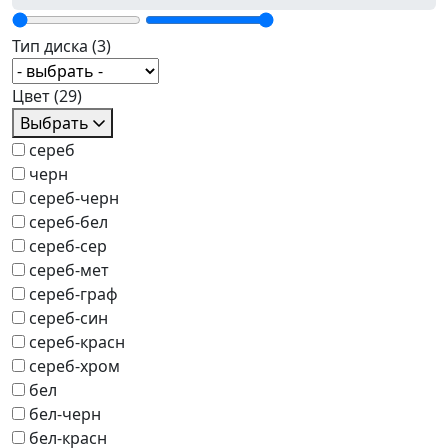
Тип диска
(3)
Цвет
(29)
Выбрать
сереб
черн
сереб-черн
сереб-бел
сереб-сер
сереб-мет
сереб-граф
сереб-син
сереб-красн
сереб-хром
бел
бел-черн
бел-красн