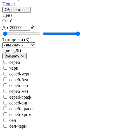
Новые
Сбросить всё
Цена
От
До
₽
Тип диска
(3)
Цвет
(29)
Выбрать
сереб
черн
сереб-черн
сереб-бел
сереб-сер
сереб-мет
сереб-граф
сереб-син
сереб-красн
сереб-хром
бел
бел-черн