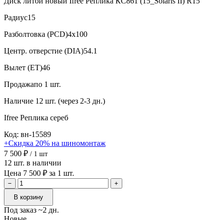
Диск литой новый Ifree Реплика КС861 (15_Solaris II) R15
Радиус
15
Разболтовка (PCD)
4x100
Центр. отверстие (DIA)
54.1
Вылет (ET)
46
Продажа
по 1 шт.
Наличие
12 шт. (через 2-3 дн.)
Ifree Реплика
сереб
Код: вн-15589
+Скидка 20% на шиномонтаж
7 500 ₽
/ 1 шт
12 шт. в наличии
Цена 7 500 ₽ за 1 шт.
−
+
В корзину
Под заказ ~2 дн.
Новые