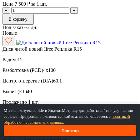
Цена 7 500 ₽ за 1 шт.
−
+
В корзину
Под заказ ~2 дн.
Новые
Диск литой новый Ifree Реплика R15
Радиус
15
Разболтовка (PCD)
4x100
Центр. отверстие (DIA)
60.1
Вылет (ET)
40
Продажа
по 1 шт.
Мы используем cookie и Яндекс.Метрику для работы сайта и улучшения
Наличие
12 шт. (через 2-3 дн.)
сервиса. Продолжая пользоваться сайтом, вы соглашаетесь с
политикой
обработки персональных данных
.
Ifree Реплика
черн
Понятно
Код: вн-28405
+Скидка 20% на шиномонтаж