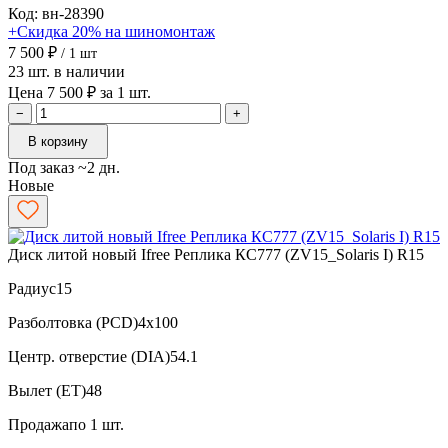
Код: вн-28390
+Скидка 20% на шиномонтаж
7 500 ₽
/ 1 шт
23 шт. в наличии
Цена 7 500 ₽ за 1 шт.
−
+
В корзину
Под заказ ~2 дн.
Новые
Диск литой новый Ifree Реплика КС777 (ZV15_Solaris I) R15
Радиус
15
Разболтовка (PCD)
4x100
Центр. отверстие (DIA)
54.1
Вылет (ET)
48
Продажа
по 1 шт.