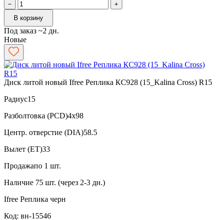
−
+
В корзину
Под заказ ~2 дн.
Новые
Диск литой новый Ifree Реплика КС928 (15_Kalina Cross) R15
Радиус
15
Разболтовка (PCD)
4x98
Центр. отверстие (DIA)
58.5
Вылет (ET)
33
Продажа
по 1 шт.
Наличие
75 шт. (через 2-3 дн.)
Ifree Реплика
черн
Код: вн-15546