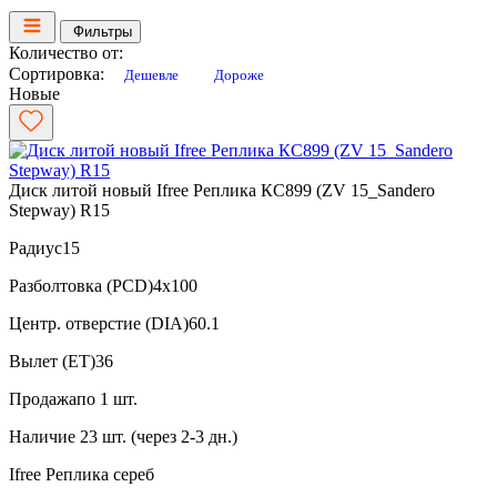
Фильтры
Количество от:
Сортировка:
Дешевле
Дороже
Новые
Диск литой новый Ifree Реплика КС899 (ZV 15_Sandero
Stepway) R15
Радиус
15
Разболтовка (PCD)
4x100
Центр. отверстие (DIA)
60.1
Вылет (ET)
36
Продажа
по 1 шт.
Наличие
23 шт. (через 2-3 дн.)
Ifree Реплика
сереб