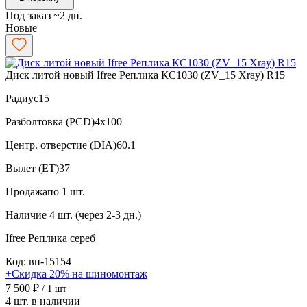
Под заказ ~2 дн.
Новые
Диск литой новый Ifree Реплика КС1030 (ZV_15 Xray) R15
Радиус
15
Разболтовка (PCD)
4x100
Центр. отверстие (DIA)
60.1
Вылет (ET)
37
Продажа
по 1 шт.
Наличие
4 шт. (через 2-3 дн.)
Ifree Реплика
сереб
Код: вн-15154
+Скидка 20% на шиномонтаж
7 500 ₽
/ 1 шт
4 шт. в наличии