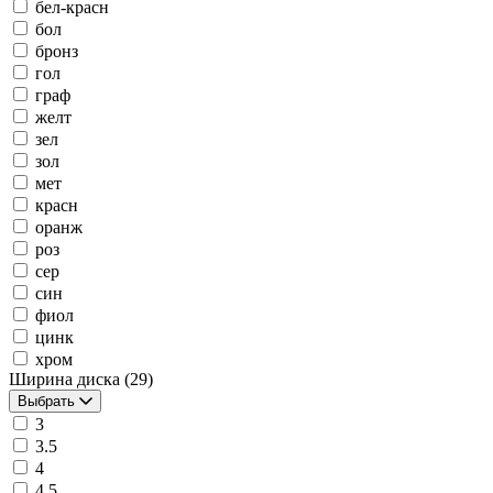
бел-красн
бол
бронз
гол
граф
желт
зел
зол
мет
красн
оранж
роз
сер
син
фиол
цинк
хром
Ширина диска
(29)
Выбрать
3
3.5
4
4.5