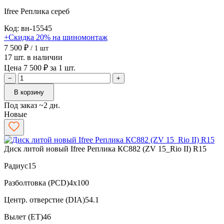
Ifree Реплика
сереб
Код: вн-15545
+Скидка 20% на шиномонтаж
7 500 ₽
/ 1 шт
17 шт. в наличии
Цена 7 500 ₽ за 1 шт.
−
+
В корзину
Под заказ ~2 дн.
Новые
Диск литой новый Ifree Реплика КС882 (ZV 15_Rio II) R15
Радиус
15
Разболтовка (PCD)
4x100
Центр. отверстие (DIA)
54.1
Вылет (ET)
46