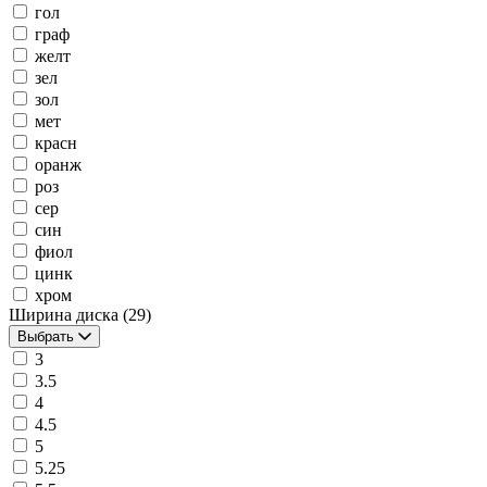
гол
граф
желт
зел
зол
мет
красн
оранж
роз
сер
син
фиол
цинк
хром
Ширина диска
(29)
Выбрать
3
3.5
4
4.5
5
5.25