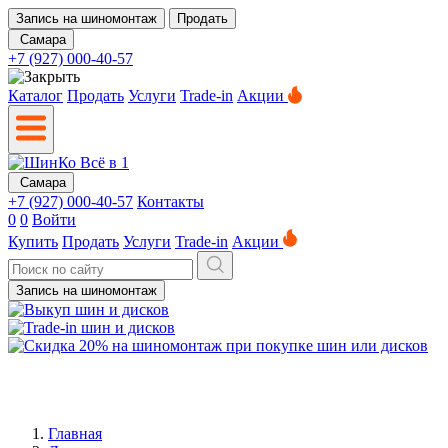
Запись на шиномонтаж
Продать
Самара
+7 (927) 000-40-57
Каталог
Продать
Услуги
Trade-in
Акции
Самара
+7 (927) 000-40-57
Контакты
0
0
Войти
Купить
Продать
Услуги
Trade-in
Акции
Запись на шиномонтаж
Главная