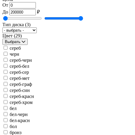
От
До
₽
Тип диска
(3)
Цвет
(29)
Выбрать
сереб
черн
сереб-черн
сереб-бел
сереб-сер
сереб-мет
сереб-граф
сереб-син
сереб-красн
сереб-хром
бел
бел-черн
бел-красн
бол
бронз