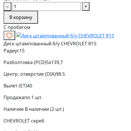
−
+
В корзину
С пробегом
Диск штампованный б/у CHEVROLET R15
Радиус
15
Разболтовка (PCD)
5x139,7
Центр. отверстие (DIA)
98.5
Вылет (ET)
40
Продажа
по 1 шт.
Наличие
В наличии (2 шт.)
CHEVROLET
сереб