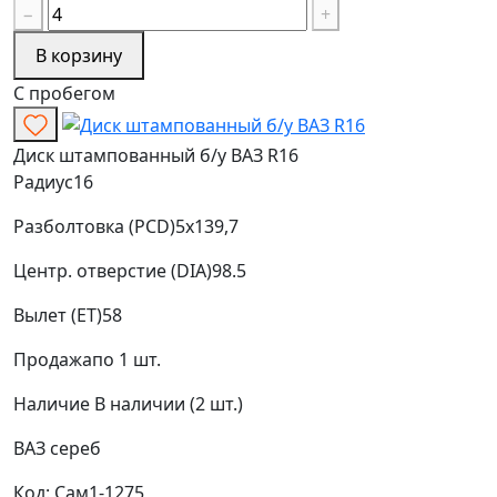
−
+
В корзину
С пробегом
Диск штампованный б/у ВАЗ R16
Радиус
16
Разболтовка (PCD)
5x139,7
Центр. отверстие (DIA)
98.5
Вылет (ET)
58
Продажа
по 1 шт.
Наличие
В наличии (2 шт.)
ВАЗ
сереб
Код: Сам1-1275