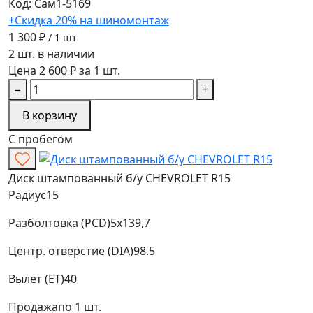
Код: Сам1-5169
+Скидка 20% на шиномонтаж
1 300 ₽
/ 1 шт
2 шт. в наличии
Цена 2 600 ₽ за 1 шт.
−
+
В корзину
С пробегом
Диск штампованный б/у CHEVROLET R15
Радиус
15
Разболтовка (PCD)
5x139,7
Центр. отверстие (DIA)
98.5
Вылет (ET)
40
Продажа
по 1 шт.