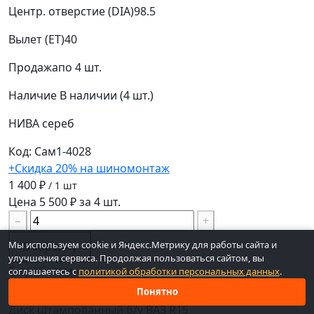
Центр. отверстие (DIA)
98.5
Вылет (ET)
40
Продажа
по 4 шт.
Наличие
В наличии (4 шт.)
НИВА
сереб
Код: Сам1-4028
+Скидка 20% на шиномонтаж
1 400 ₽
/ 1 шт
Цена 5 500 ₽ за 4 шт.
−
+
Мы используем cookie и Яндекс.Метрику для работы сайта и
В корзину
улучшения сервиса. Продолжая пользоваться сайтом, вы
С пробегом
соглашаетесь с
политикой обработки персональных данных
.
Понятно
Диск штампованный б/у ВАЗ R15