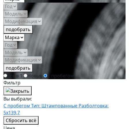
подобрать
подобрать
Всё в 1
Новые
С пробегом
Фильтр
Вы выбрали:
С пробегом
Тип: Штампованные
Разболтовка:
5x139,7
Сбросить всё
Цена