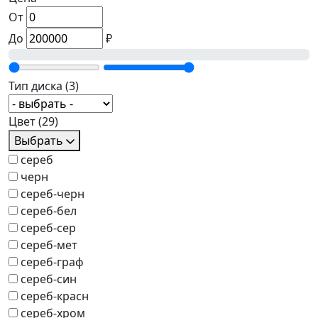
От
До
₽
Тип диска
(3)
Цвет
(29)
Выбрать
сереб
черн
сереб-черн
сереб-бел
сереб-сер
сереб-мет
сереб-граф
сереб-син
сереб-красн
сереб-хром