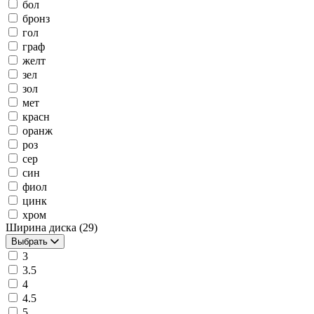
бол
бронз
гол
граф
желт
зел
зол
мет
красн
оранж
роз
сер
син
фиол
цинк
хром
Ширина диска
(29)
Выбрать
3
3.5
4
4.5
5