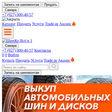
Запись на шиномонтаж
Продать
Самара
+7 (927) 000-40-57
Каталог
Продать
Услуги
Trade-in
Акции
Самара
+7 (927) 000-40-57
Контакты
0
0
Войти
Купить
Продать
Услуги
Trade-in
Акции
Запись на шиномонтаж