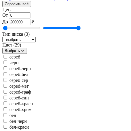
Сбросить всё
Цена
От
До
₽
Тип диска
(3)
Цвет
(29)
Выбрать
сереб
черн
сереб-черн
сереб-бел
сереб-сер
сереб-мет
сереб-граф
сереб-син
сереб-красн
сереб-хром
бел
бел-черн
бел-красн