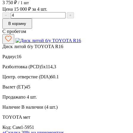
3 750 ₽
/ 1 шт
Цена 15 000 ₽ за 4 шт.
−
+
В корзину
С пробегом
Диск литой б/у TOYOTA R16
Радиус
16
Разболтовка (PCD)
5x114,3
Центр. отверстие (DIA)
60.1
Вылет (ET)
45
Продажа
по 4 шт.
Наличие
В наличии (4 шт.)
TOYOTA
мет
Код: Сам1-5951
+Скидка 20% на шиномонтаж