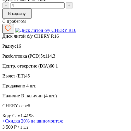
−
+
В корзину
С пробегом
Диск литой б/у CHERY R16
Радиус
16
Разболтовка (PCD)
5x114,3
Центр. отверстие (DIA)
60.1
Вылет (ET)
45
Продажа
по 4 шт.
Наличие
В наличии (4 шт.)
CHERY
сереб
Код: Сам1-4198
+Скидка 20% на шиномонтаж
3 500 ₽
/ 1 шт