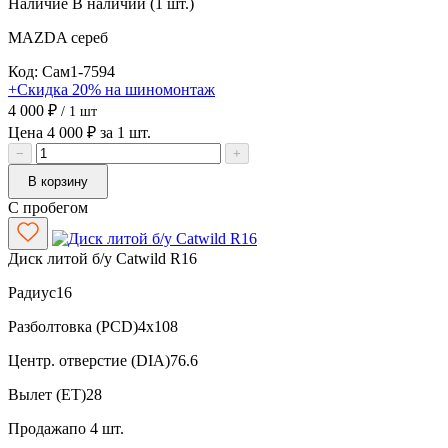
Наличие
В наличии (1 шт.)
MAZDA
сереб
Код: Сам1-7594
+Скидка 20% на шиномонтаж
4 000 ₽
/ 1 шт
Цена 4 000 ₽ за 1 шт.
−
+
В корзину
С пробегом
Диск литой б/у Catwild R16
Радиус
16
Разболтовка (PCD)
4x108
Центр. отверстие (DIA)
76.6
Вылет (ET)
28
Продажа
по 4 шт.