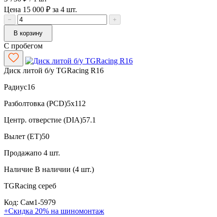
Цена 15 000 ₽ за 4 шт.
−
+
В корзину
С пробегом
Диск литой б/у TGRacing R16
Радиус
16
Разболтовка (PCD)
5x112
Центр. отверстие (DIA)
57.1
Вылет (ET)
50
Продажа
по 4 шт.
Наличие
В наличии (4 шт.)
TGRacing
сереб
Код: Сам1-5979
+Скидка 20% на шиномонтаж