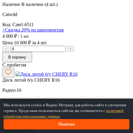
Наличие
В наличии (4 шт.)
Catwild
Код: Сам1-6511
+Скидка 20% на шиномонтаж
4 000 ₽
/ 1 шт
Цена 16 000 ₽ за 4 шт.
−
+
В корзину
С пробегом
Диск литой б/у CHERY R16
Радиус
16
Разболтовка (PCD)
5x114,3
Мы используем cookie и Яндекс.Метрику для работы сайта и улучшения
Центр. отверстие (DIA)
60.1
сервиса. Продолжая пользоваться сайтом, вы соглашаетесь с
политикой
обработки персональных данных
.
Вылет (ET)
45
Понятно
Продажа
по 4 шт.