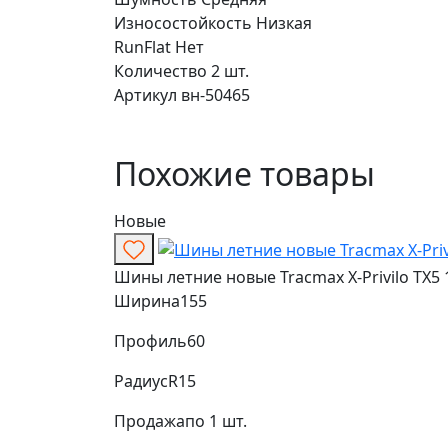
Износостойкость
Низкая
RunFlat
Нет
Количество
2 шт.
Артикул
вн-50465
Похожие товары
Новые
Шины летние новые Tracmax X-Privilo TX5 
Ширина
155
Профиль
60
Радиус
R15
Продажа
по 1 шт.