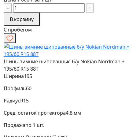
−
+
В корзину
С пробегом
Шины зимние шипованные б/у Nokian Nordman +
195/60 R15 88T
Ширина
195
Профиль
60
Радиус
R15
Сред. остаток протектора
4.8 мм
Продажа
по 1 шт.