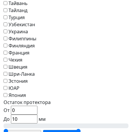
Тайвань
Тайланд
Турция
Узбекистан
Украина
Филиппины
Финляндия
Франция
Чехия
Швеция
Шри-Ланка
Эстония
ЮАР
Япония
Остаток протектора
От
До
мм