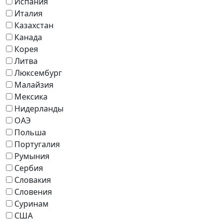
Испания
Италия
Казахстан
Канада
Корея
Литва
Люксембург
Малайзия
Мексика
Нидерланды
ОАЭ
Польша
Португалия
Румыния
Сербия
Словакия
Словения
Суринам
США