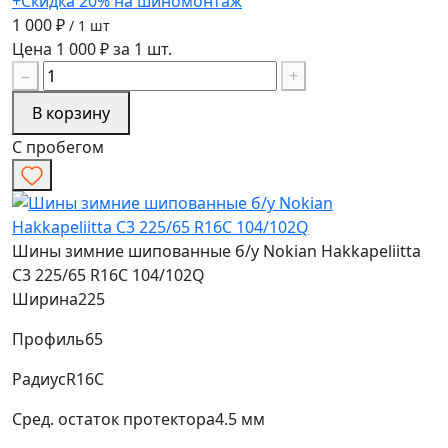
+Скидка 20% на шиномонтаж
1 000 ₽
/ 1 шт
Цена 1 000 ₽ за 1 шт.
−
+
В корзину
С пробегом
Шины зимние шипованные б/у Nokian Hakkapeliitta
C3 225/65 R16C 104/102Q
Ширина
225
Профиль
65
Радиус
R16C
Сред. остаток протектора
4.5 мм