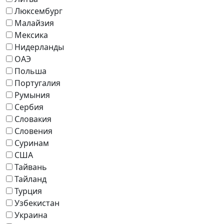
Люксембург
Малайзия
Мексика
Нидерланды
ОАЭ
Польша
Португалия
Румыния
Сербия
Словакия
Словения
Суринам
США
Тайвань
Тайланд
Турция
Узбекистан
Украина