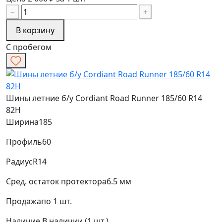
−
+
В корзину
С пробегом
Шины летние б/у Cordiant Road Runner 185/60 R14
82H
Ширина
185
Профиль
60
Радиус
R14
Сред. остаток протектора
6.5 мм
Продажа
по 1 шт.
Наличие
В наличии (1 шт.)