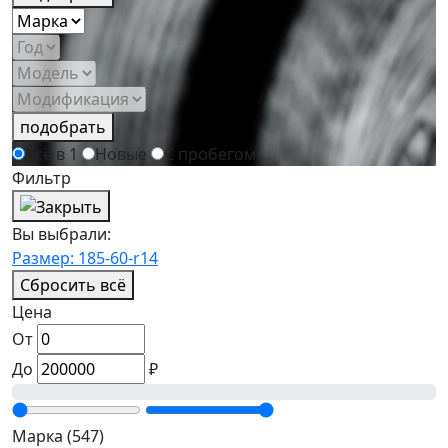
подобрать
Всё в 1
Новые
С пробегом
Фильтр
Вы выбрали:
Размер: 185-60-r14
Сбросить всё
Цена
От
До
₽
Марка
(547)