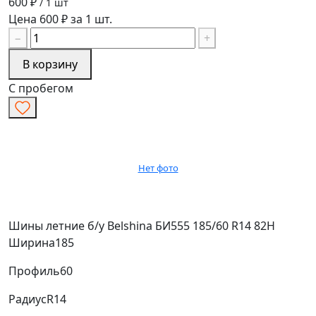
600 ₽
/ 1 шт
Цена 600 ₽ за 1 шт.
−
+
В корзину
С пробегом
Нет фото
Шины летние б/у Belshina БИ555 185/60 R14 82H
Ширина
185
Профиль
60
Радиус
R14