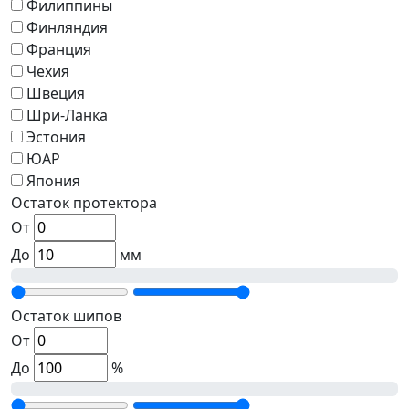
Филиппины
Финляндия
Франция
Чехия
Швеция
Шри-Ланка
Эстония
ЮАР
Япония
Остаток протектора
От
До
мм
Остаток шипов
От
До
%