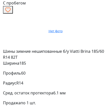
С пробегом
Нет фото
Шины зимние нешипованные б/у Viatti Brina 185/60
R14 82T
Ширина
185
Профиль
60
Радиус
R14
Сред. остаток протектора
6.1 мм
Продажа
по 1 шт.